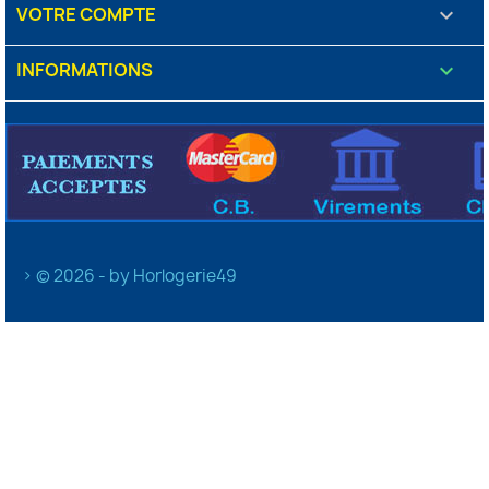
VOTRE COMPTE

INFORMATIONS
keyboard_arrow_down
> © 2026 - by Horlogerie49