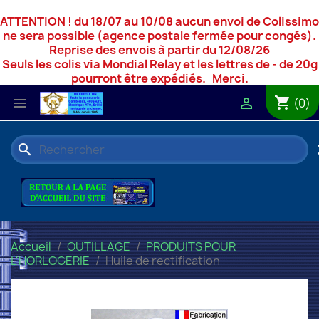
ATTENTION ! du 18/07 au 10/08 aucun envoi de Colissimo
ne sera possible (agence postale fermée pour congés).
Reprise des envois à partir du 12/08/26
Seuls les colis via Mondial Relay et les lettres de - de 20g
pourront être expédiés. Merci.
shopping_cart


(0)
search
c
Accueil
OUTILLAGE
PRODUITS POUR
L'HORLOGERIE
Huile de rectification