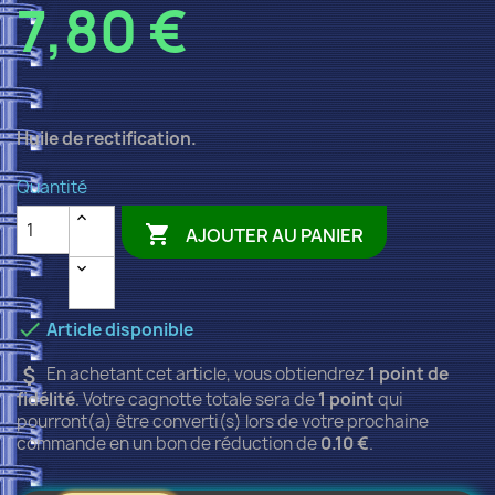
7,80 €
Huile de rectification.
Quantité

AJOUTER AU PANIER

Article disponible
attach_money
En achetant cet article, vous obtiendrez
1
point de
fidélité
. Votre cagnotte totale sera de
1
point
qui
pourront(a) être converti(s) lors de votre prochaine
commande en un bon de réduction de
0.10 €
.