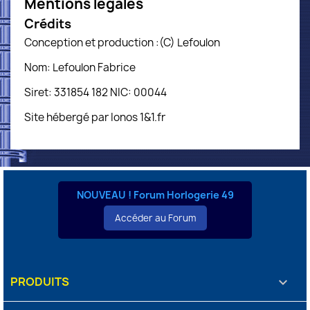
Mentions légales
Crédits
Conception et production :(C) Lefoulon
Nom: Lefoulon Fabrice
Siret: 331854 182 NIC: 00044
Site hébergé par Ionos 1&1.fr
NOUVEAU ! Forum Horlogerie 49
Accéder au Forum
PRODUITS
