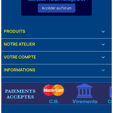
Accéder au Forum
PRODUITS

NOTRE ATELIER

VOTRE COMPTE

INFORMATIONS
keyboard_arrow_down