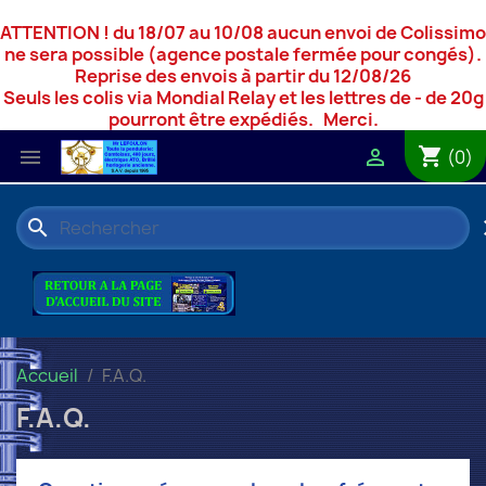
ATTENTION ! du 18/07 au 10/08 aucun envoi de Colissimo
ne sera possible (agence postale fermée pour congés).
Reprise des envois à partir du 12/08/26
Seuls les colis via Mondial Relay et les lettres de - de 20g
pourront être expédiés. Merci.
shopping_cart


(0)
search
c
Accueil
F.A.Q.
F.A.Q.