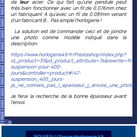
de
leur
acier. Ce qui fait qu'une pendule peut
très bien fonctionner avec un fil de 0.076mm chez
un fabriquant A qu'avec un fil de 0.081mm venant
d'un fabricant B... Pas simple l'horlogerie !
La solution est de commander ceci et de joindre
une photo comme modèle indiqué dans la
description:
https://www.horlogerie49.fr/Prestashop/index.php?
id_product=31&id_product_attribute=74&rewrite=fil-
suspension-pour-400-
jours&controller=product#/47-
suspension_400_jours-
je_ne_connais_pas_l_epaisseur_j_envoie_une_photo
Je ferai la recherche de la bonne épaisseur avant
l'envoi.
NOUVEAU ! Forum Horlogerie 49