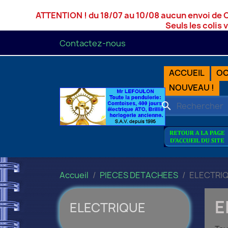
ATTENTION ! du 18/07 au 10/08 aucun envoi de 
Seuls les colis 
Contactez-nous
ACCUEIL
OC
NOUVEAU !
search
Accueil
PIECES DETACHEES
ELECTRI
E
ELECTRIQUE