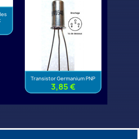
les
k
Transistor Germanium PNP
3,85 €