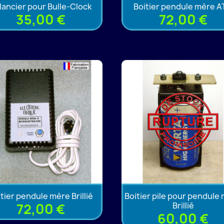
lancier pour Bulle-Clock
Boitier pendule mère 
35,00 €
72,00 €
tier pendule mère Brillié
Boitier pile pour pendule
Brillié
72,00 €
60,00 €