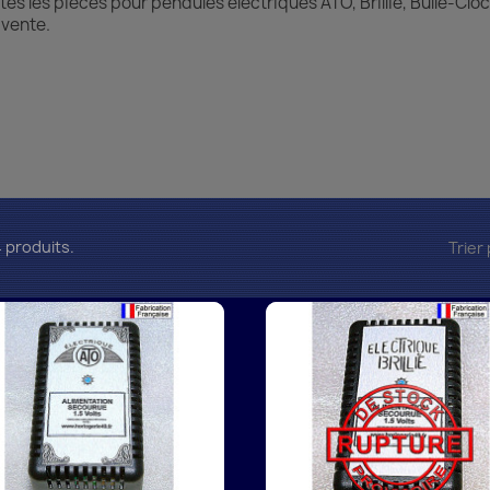
tes les pièces pour pendules électriques ATO, Brillié, Bulle-Cloc
a vente.
24 produits.
Trier 