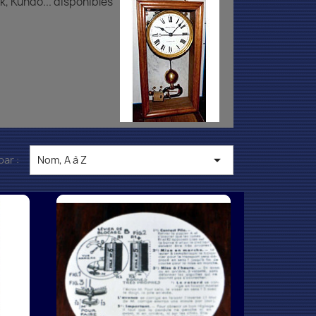
k, Kundo... disponibles

par :
Nom, A à Z