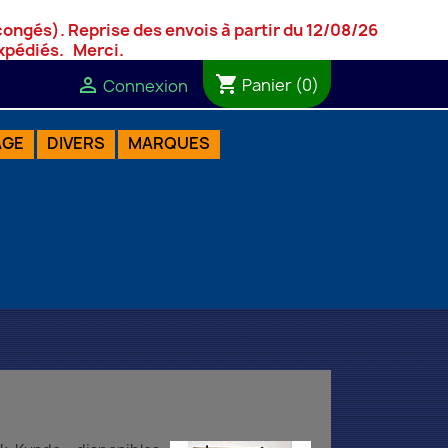
 congés).
Reprise des envois à partir du 12/08/26
 expédiés. Merci.
shopping_cart

Panier
(0)
Connexion
AGE
DIVERS
MARQUES