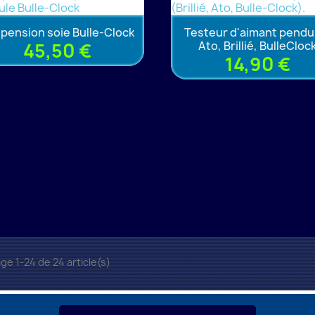
pension soie Bulle-Clock
Testeur d'aimant pendu
Ato, Brillié, BulleCloc
45,50 €
14,90 €
ge 1-24 de 24 article(s)