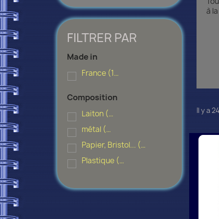
Tou
à l
FILTRER PAR
Made in
France
(11)
Composition
Il y a 
Laiton
(3)
métal
(4)
Papier, Bristol...
(2)
Plastique
(1)