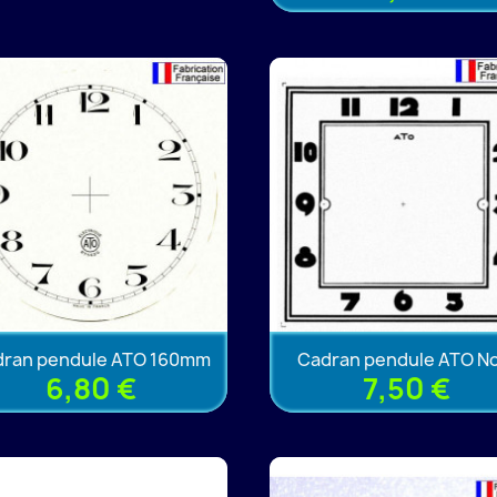
dran pendule ATO 160mm
Cadran pendule ATO No
6,80 €
7,50 €