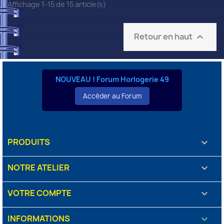
Affichage 1-15 de 15 article(s)
Retour en haut

NOUVEAU ! Forum Horlogerie 49
Accéder au Forum
PRODUITS

NOTRE ATELIER

VOTRE COMPTE

INFORMATIONS
keyboard_arrow_down