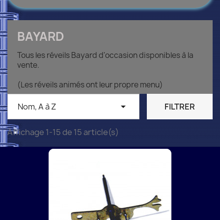
BAYARD
Tous les réveils Bayard d'occasion disponibles à la
vente.
(Les réveils animés ont leur propre menu)

Nom, A à Z
FILTRER
Affichage 1-15 de 15 article(s)