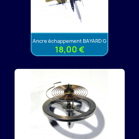
Ancre échappement BAYARD G
18,00 €