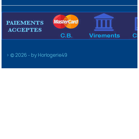
> © 2026 - by Horlogerie49