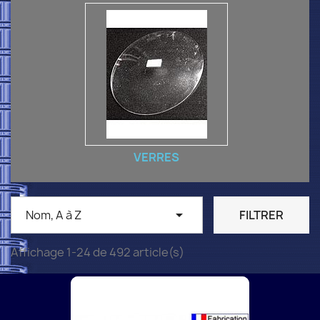
VERRES

Nom, A à Z
FILTRER
Affichage 1-24 de 492 article(s)