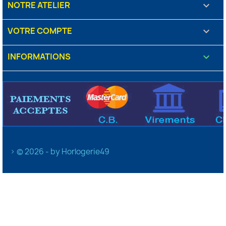
NOTRE ATELIER

VOTRE COMPTE

INFORMATIONS
keyboard_arrow_down
> © 2026 - by Horlogerie49