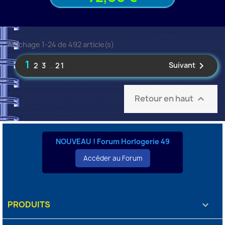
Affichage 1-24 de 492 article(s)
1

Suivant
2
3
…
21
Retour en haut

NOUVEAU ! Forum Horlogerie 49
Accéder au Forum
PRODUITS
