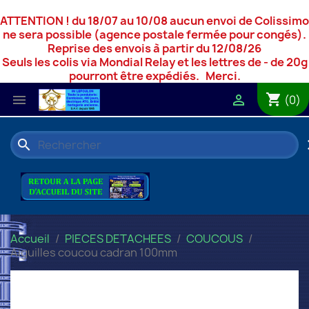
ATTENTION ! du 18/07 au 10/08 aucun envoi de Colissimo
ne sera possible (agence postale fermée pour congés).
Reprise des envois à partir du 12/08/26
Seuls les colis via Mondial Relay et les lettres de - de 20g
pourront être expédiés. Merci.
shopping_cart


(0)
search
c
Accueil
PIECES DETACHEES
COUCOUS
Aiguilles coucou cadran 100mm