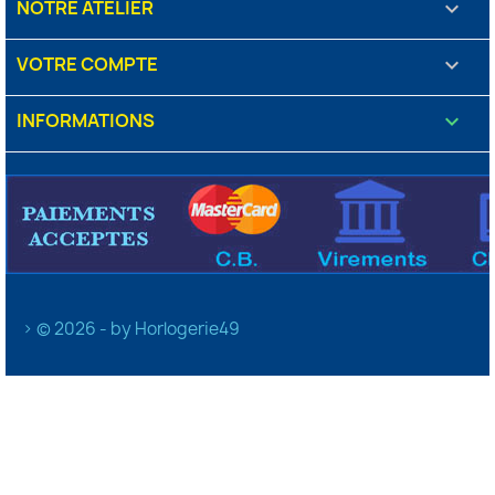
NOTRE ATELIER

VOTRE COMPTE

INFORMATIONS
keyboard_arrow_down
> © 2026 - by Horlogerie49