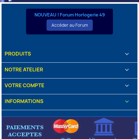
NOUVEAU ! Forum Horlogerie 49
Accéder au Forum
PRODUITS

NOTRE ATELIER

VOTRE COMPTE

INFORMATIONS
keyboard_arrow_down