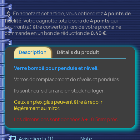
attach_money
En achetant cet article, vous obtiendrez
4
points de
fidélité
. Votre cagnotte totale sera de
4
points
qui
pourront(a) être converti(s) lors de votre prochaine
commande en un bon de réduction de
0.40 €
.
Description
Détails du produit
Verre bombé pour pendule et réveil.
Verres de remplacement de réveils et pendules.
Ils sont neufs d'un ancien stock horloger.
Ceux en plexiglas peuvent être à repolir
légèrement au miror.
Les dimensions sont données à +- 0.5mm prés.
Avis clients (1)
Note