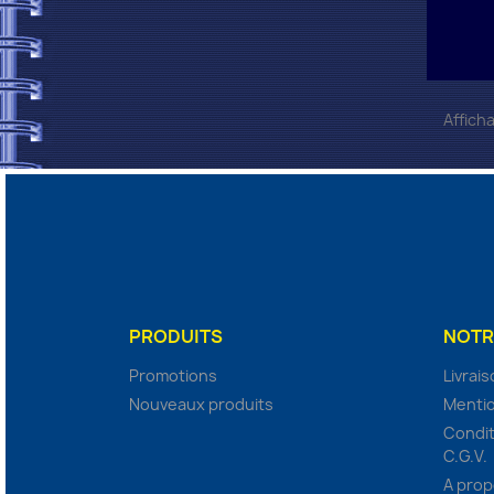
Afficha
PRODUITS
NOTR
Promotions
Livrai
Nouveaux produits
Mentio
Condit
C.G.V.
A pro