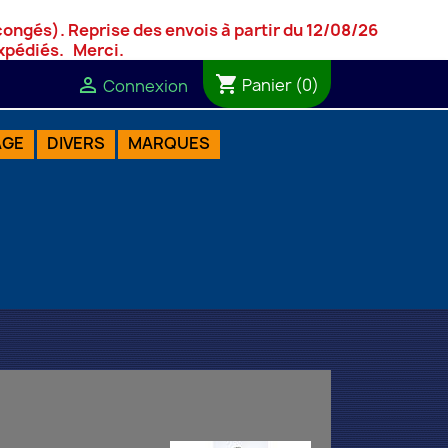
 congés).
Reprise des envois à partir du 12/08/26
 expédiés. Merci.
shopping_cart

Panier
(0)
Connexion
AGE
DIVERS
MARQUES