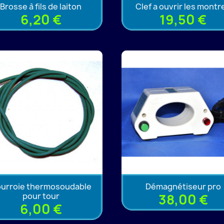
Brosse à fils de laiton
Clef a ouvrir les montr
6,20 €
19,50 €
urroie thermosoudable
Démagnétiseur pro
pour tour
38,00 €
6,00 €