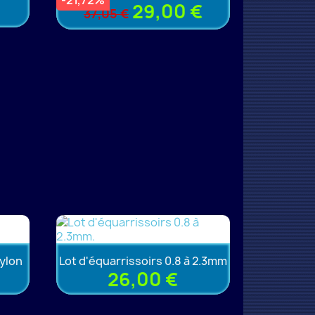
-21,72%
29,00 €
37,05 €
nylon
Lot d'équarrissoirs 0.8 à 2.3mm
26,00 €