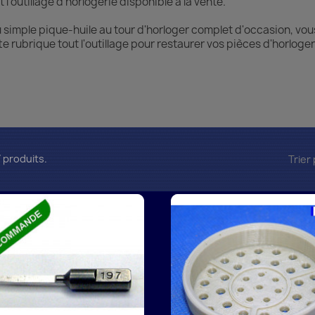
t l'outillage d'horlogerie disponible à la vente.
simple pique-huile au tour d'horloger complet d'occasion, vo
te rubrique tout l'outillage pour restaurer vos pièces d'horloger
67 produits.
Trier 