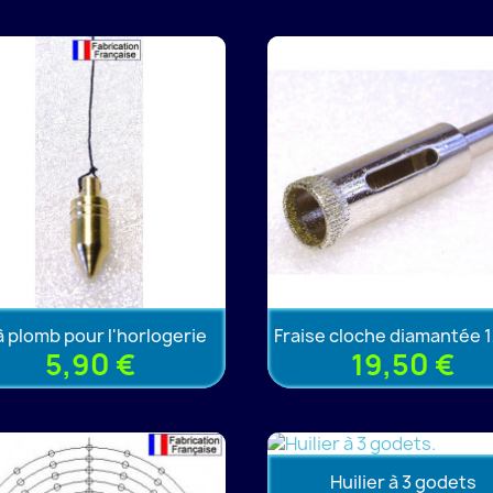
 à plomb pour l'horlogerie
Fraise cloche diamantée
5,90 €
19,50 €
Huilier à 3 godets