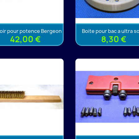
oir pour potence Bergeon
Boite pour bac a ultra s
42,00 €
8,30 €