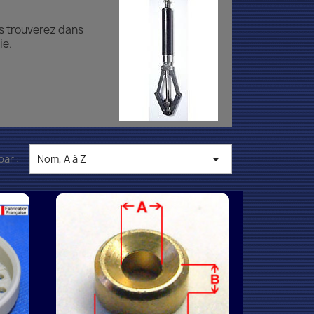
us trouverez dans
ie.

par :
Nom, A à Z