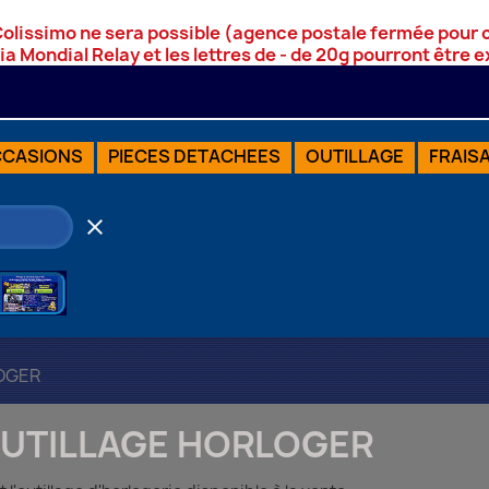
Colissimo ne sera possible (agence postale fermée pour
via Mondial Relay et les lettres de - de 20g pourront être
CASIONS
PIECES DETACHEES
OUTILLAGE
FRAIS
clear
OGER
UTILLAGE HORLOGER