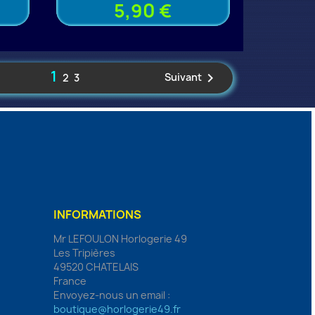
5,90 €
1

Suivant
2
3
INFORMATIONS
Mr LEFOULON Horlogerie 49
Les Tripières
49520 CHATELAIS
France
Envoyez-nous un email :
boutique@horlogerie49.fr