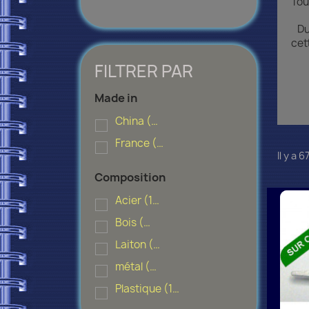
Tou
Du 
cet
FILTRER PAR
Made in
China
(1)
France
(9)
Il y a 
Composition
Acier
(13)
Bois
(2)
Laiton
(5)
métal
(7)
Plastique
(10)