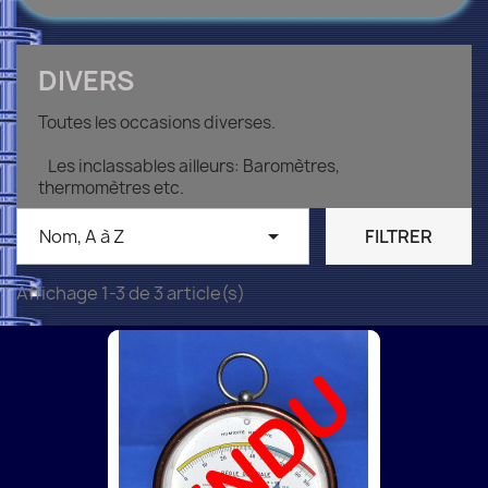
DIVERS
Toutes les occasions diverses.
Les inclassables ailleurs: Baromètres,
thermomètres etc.

Nom, A à Z
FILTRER
Affichage 1-3 de 3 article(s)