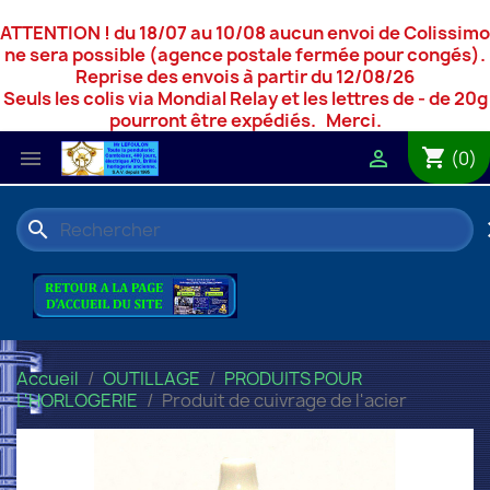
ATTENTION ! du 18/07 au 10/08 aucun envoi de Colissimo
ne sera possible (agence postale fermée pour congés).
Reprise des envois à partir du 12/08/26
Seuls les colis via Mondial Relay et les lettres de - de 20g
pourront être expédiés. Merci.
shopping_cart


(0)
search
c
Accueil
OUTILLAGE
PRODUITS POUR
L'HORLOGERIE
Produit de cuivrage de l'acier