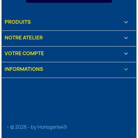
PRODUITS

NOTRE ATELIER

VOTRE COMPTE

INFORMATIONS
keyboard_arrow_down
> © 2026 - by Horlogerie49