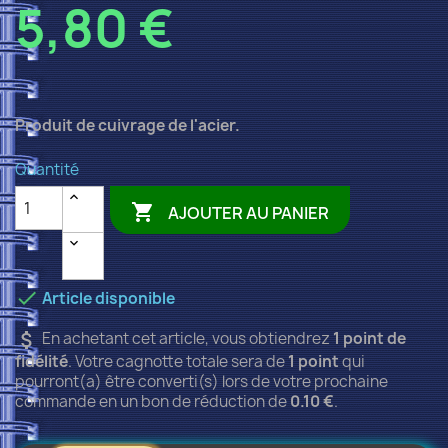
5,80 €
Produit de cuivrage de l'acier.
Quantité

AJOUTER AU PANIER

Article disponible
attach_money
En achetant cet article, vous obtiendrez
1
point de
fidélité
. Votre cagnotte totale sera de
1
point
qui
pourront(a) être converti(s) lors de votre prochaine
commande en un bon de réduction de
0.10 €
.