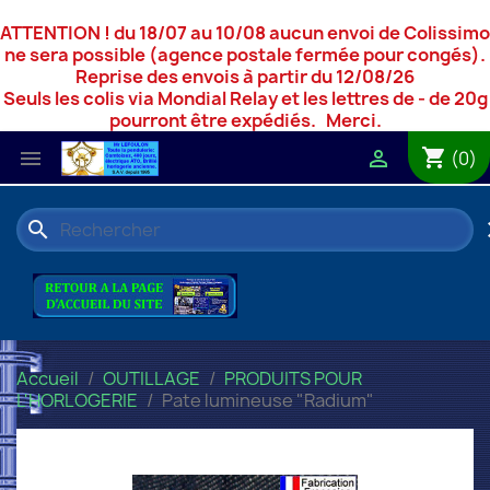
ATTENTION ! du 18/07 au 10/08 aucun envoi de Colissimo
ne sera possible (agence postale fermée pour congés).
Reprise des envois à partir du 12/08/26
Seuls les colis via Mondial Relay et les lettres de - de 20g
pourront être expédiés. Merci.
shopping_cart


(0)
search
c
Accueil
OUTILLAGE
PRODUITS POUR
L'HORLOGERIE
Pate lumineuse "Radium"