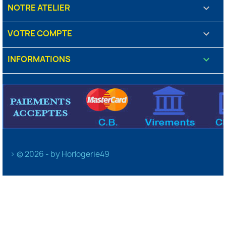
NOTRE ATELIER

VOTRE COMPTE

INFORMATIONS
keyboard_arrow_down
> © 2026 - by Horlogerie49