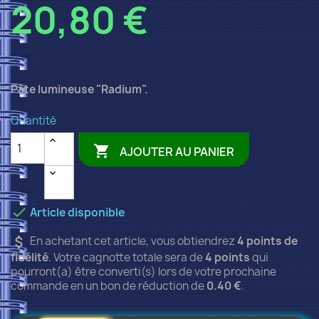
20,80 €
Pâte lumineuse "Radium".
Quantité

AJOUTER AU PANIER

Article disponible
attach_money
En achetant cet article, vous obtiendrez
4
points de
fidélité
. Votre cagnotte totale sera de
4
points
qui
pourront(a) être converti(s) lors de votre prochaine
commande en un bon de réduction de
0.40 €
.