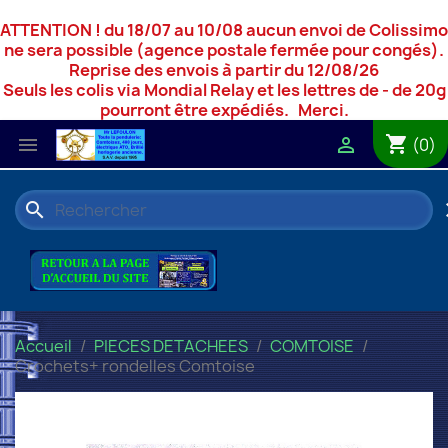
ATTENTION ! du 18/07 au 10/08 aucun envoi de Colissimo
ne sera possible (agence postale fermée pour congés).
Reprise des envois à partir du 12/08/26
Seuls les colis via Mondial Relay et les lettres de - de 20g
pourront être expédiés. Merci.
shopping_cart


(0)
search
c
Accueil
PIECES DETACHEES
COMTOISE
Crochets+ rondelles Comtoise