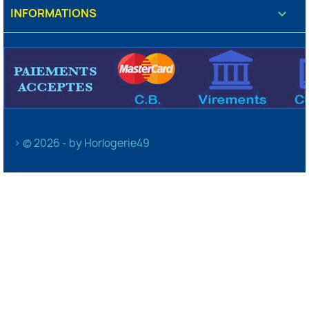
INFORMATIONS
keyboard_arrow_down
> © 2026 - by Horlogerie49