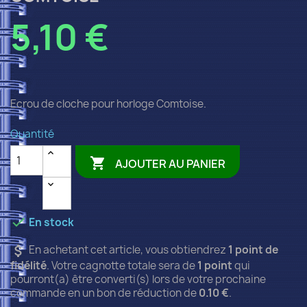
5,10 €
Ecrou de cloche pour horloge Comtoise.
Quantité

AJOUTER AU PANIER

En stock
attach_money
En achetant cet article, vous obtiendrez
1
point de
fidélité
. Votre cagnotte totale sera de
1
point
qui
pourront(a) être converti(s) lors de votre prochaine
commande en un bon de réduction de
0.10 €
.