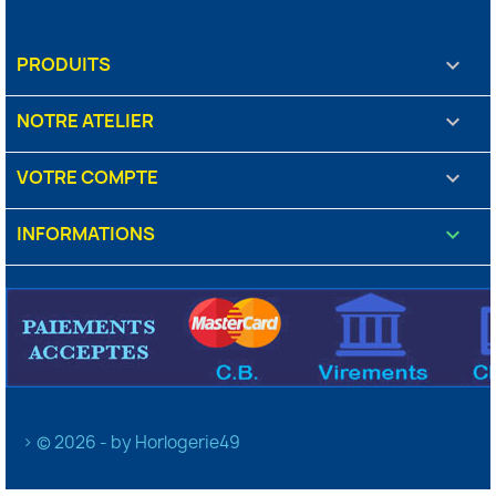
PRODUITS

NOTRE ATELIER

VOTRE COMPTE

INFORMATIONS
keyboard_arrow_down
> © 2026 - by Horlogerie49