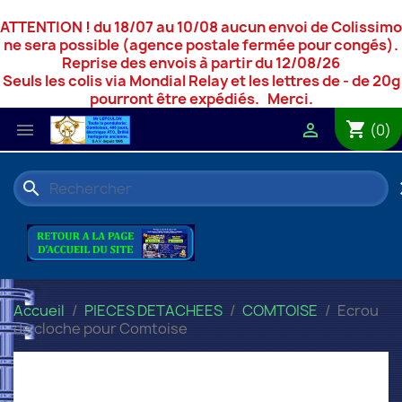
ATTENTION ! du 18/07 au 10/08 aucun envoi de Colissimo
ne sera possible (agence postale fermée pour congés).
Reprise des envois à partir du 12/08/26
Seuls les colis via Mondial Relay et les lettres de - de 20g
pourront être expédiés. Merci.
shopping_cart


(0)
search
c
Accueil
PIECES DETACHEES
COMTOISE
Ecrou
de cloche pour Comtoise