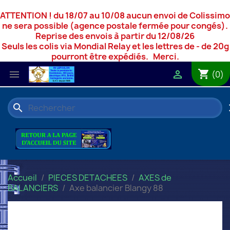
ATTENTION ! du 18/07 au 10/08 aucun envoi de Colissimo
ne sera possible (agence postale fermée pour congés).
Reprise des envois à partir du 12/08/26
Seuls les colis via Mondial Relay et les lettres de - de 20g
pourront être expédiés. Merci.
shopping_cart


(0)
search
c
Accueil
PIECES DETACHEES
AXES de
BALANCIERS
Axe balancier Blangy 88