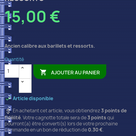
15,00 €
Ancien calibre aux barillets et ressorts.
Quantité

AJOUTER AU PANIER

Article disponible
attach_money
En achetant cet article, vous obtiendrez
3
points de
fidélité
. Votre cagnotte totale sera de
3
points
qui
pourront(a) être converti(s) lors de votre prochaine
commande en un bon de réduction de
0.30 €
.