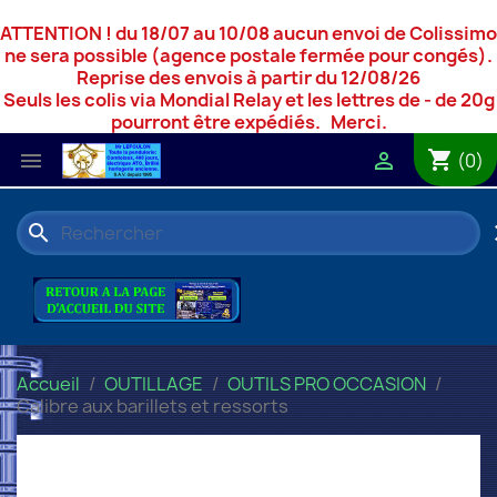
ATTENTION ! du 18/07 au 10/08 aucun envoi de Colissimo
ne sera possible (agence postale fermée pour congés).
Reprise des envois à partir du 12/08/26
Seuls les colis via Mondial Relay et les lettres de - de 20g
pourront être expédiés. Merci.
shopping_cart


(0)
search
c
Accueil
OUTILLAGE
OUTILS PRO OCCASION
Calibre aux barillets et ressorts