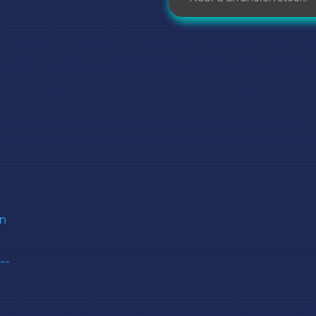
on
--