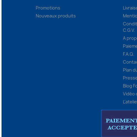
Promotions
Livrai
Nouveaux produits
Mentio
Condit
C.G.V.
A pro
Paieme
F.A.Q.
Conta
Plan d
Presse
Blog F
Vidéo
L'ateli