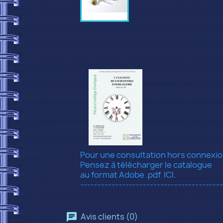
Pour une consultation hors connexi
Pensez à télécharger le catalogue
au format Adobe .pdf
ICI.
-----------------------------------------
Avis clients (0)