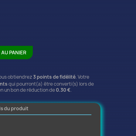
 AU PANIER
vous obtiendrez
3
points de fidélité
. Votre
nts
qui pourront(a) être converti(s) lors de
n un bon de réduction de
0.30 €
.
ls du produit