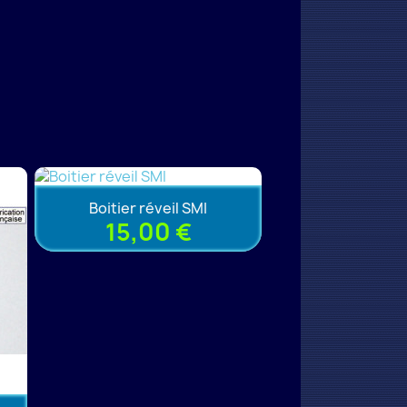
Boitier réveil SMI
15,00 €