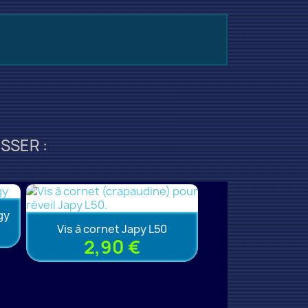
SSER :
gy
Vis à cornet Japy L50
2,90 €