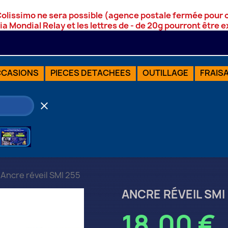
Colissimo ne sera possible (agence postale fermée pour
via Mondial Relay et les lettres de - de 20g pourront être
CASIONS
PIECES DETACHEES
OUTILLAGE
FRAIS
clear
Ancre réveil SMI 255
ANCRE RÉVEIL SMI
18,00 €