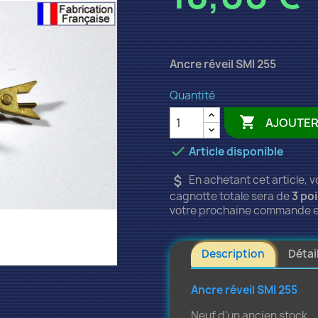
Ancre réveil SMI 255
Quantité

AJOUTER

Article disponible
attach_money
En achetant cet article, 
cagnotte totale sera de
3
poi
votre prochaine commande e
Description
Détai
Ancre réveil SMI 255
Neuf d'un ancien stock.