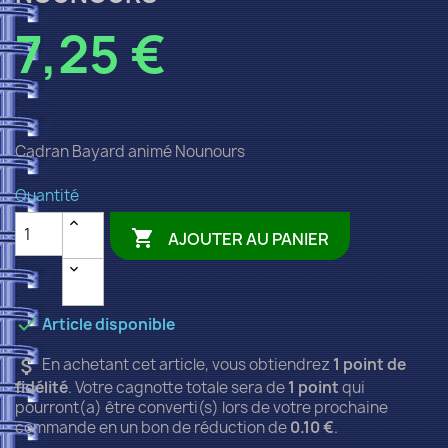
7,25 €
Cadran Bayard animé Nounours
Quantité

AJOUTER AU PANIER

Article disponible
attach_money
En achetant cet article, vous obtiendrez
1
point de
fidélité
. Votre cagnotte totale sera de
1
point
qui
pourront(a) être converti(s) lors de votre prochaine
commande en un bon de réduction de
0.10 €
.