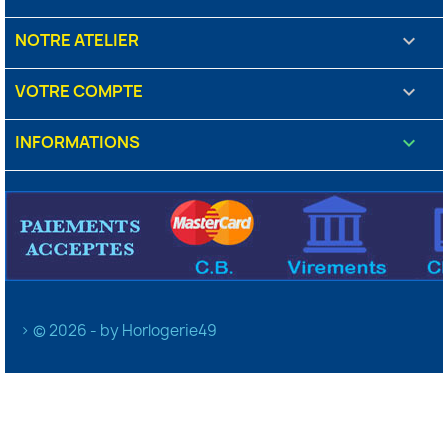
NOTRE ATELIER

VOTRE COMPTE

INFORMATIONS
keyboard_arrow_down
> © 2026 - by Horlogerie49