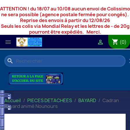
ATTENTION ! du 18/07 au 10/08 aucun envoi de Colissimo
ne sera possible (agence postale fermée pour congés).
Reprise des envois à partir du 12/08/26
Seuls les colis via Mondial Relay et les lettres de - de 20g
pourront être expédiés. Merci.
shopping_cart


(0)
search
c
Accueil
PIECES DETACHEES
BAYARD
Cadran
Bayard animé Nounours