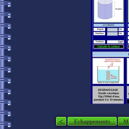
<
Echappements
M