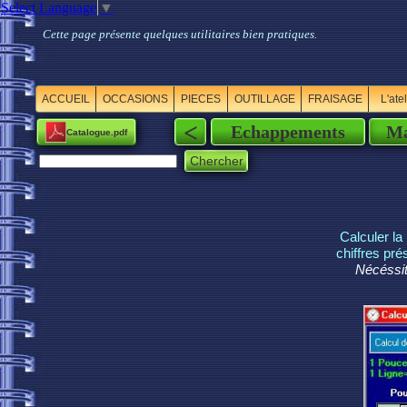
Select Language
▼
Cette page présente quelques utilitaires bien pratiques.
ACCUEIL
OCCASIONS
PIECES
OUTILLAGE
FRAISAGE
L'ate
<
Echappements
Ma
Catalogue.pdf
Chercher
Calculer la
chiffres pr
Nécéssit