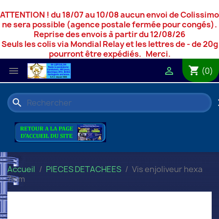
ATTENTION ! du 18/07 au 10/08 aucun envoi de Colissimo
ne sera possible (agence postale fermée pour congés).
Reprise des envois à partir du 12/08/26
Seuls les colis via Mondial Relay et les lettres de - de 20g
pourront être expédiés. Merci.
shopping_cart


(0)
search
c
Accueil
PIECES DETACHEES
Vis enjoliveur hexa
7mm