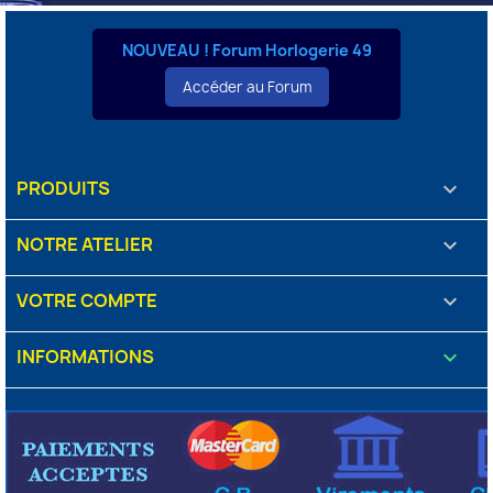
NOUVEAU ! Forum Horlogerie 49
Accéder au Forum
PRODUITS

NOTRE ATELIER

VOTRE COMPTE

INFORMATIONS
keyboard_arrow_down