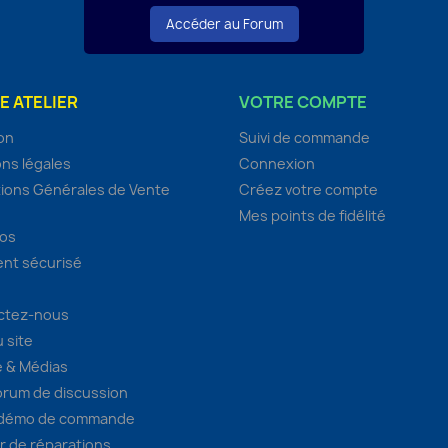
Accéder au Forum
E ATELIER
VOTRE COMPTE
son
Suivi de commande
ns légales
Connexion
ions Générales de Vente
Créez votre compte
Mes points de fidélité
pos
nt sécurisé
ctez-nous
u site
 & Médias
orum de discussion
 démo de commande
er de réparations