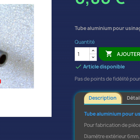
Tube aluminium pour usinage
Quantité

AJOUTER

Article disponible
Pas de points de fidélité pour
Description
Détai
Tube aluminium pour us
Pour fabrication de pièce
Diamètre extérieur 6mm,