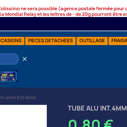
Colissimo ne sera possible (agence postale fermée pour
via Mondial Relay et les lettres de - de 20g pourront être
CASIONS
PIECES DETACHEES
OUTILLAGE
FRAIS
clear
 int.4mm Ext.6mm
TUBE ALU INT.4M
0,80 €