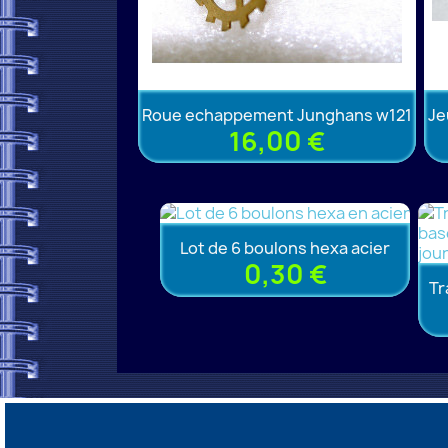
Roue echappement Junghans w121
Je
16,00 €
Lot de 6 boulons hexa acier
0,30 €
Tr