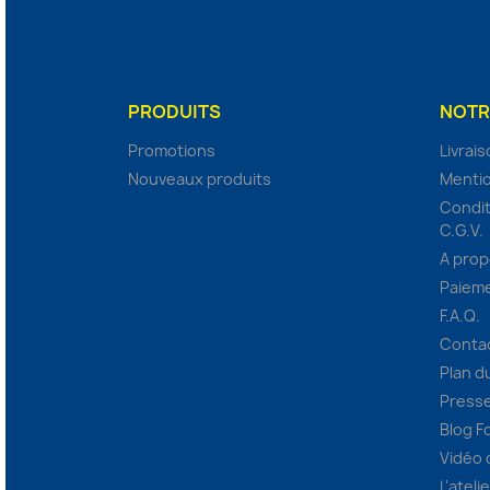
PRODUITS
NOTR
Promotions
Livrai
Nouveaux produits
Mentio
Condit
C.G.V.
A pro
Paieme
F.A.Q.
Conta
Plan d
Presse
Blog F
Vidéo
L'ateli