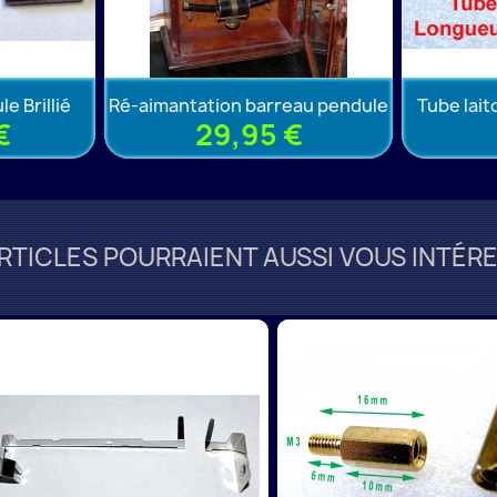
e Brillié
Ré-aimantation barreau pendule
Tube lai
€
29,95 €
RTICLES POURRAIENT AUSSI VOUS INTÉRE