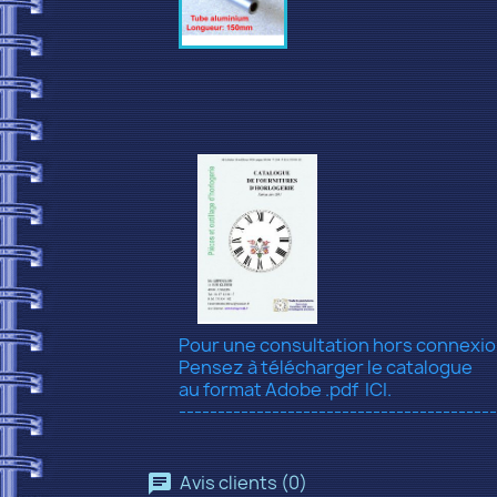
Pour une consultation hors connexi
Pensez à télécharger le catalogue
au format Adobe .pdf
ICI.
-----------------------------------------
Avis clients (0)