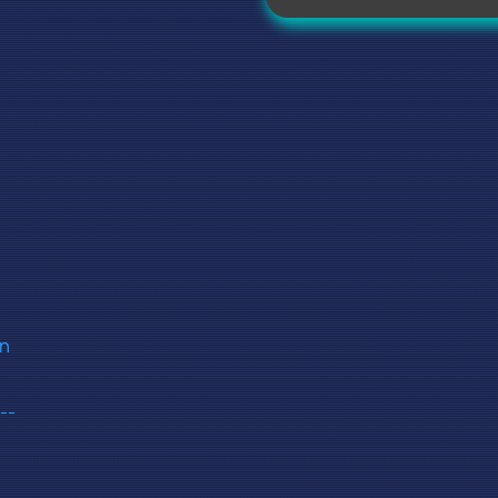
on
--