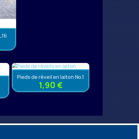
L16
Pieds de réveil en laiton No.1
)
1,90 €