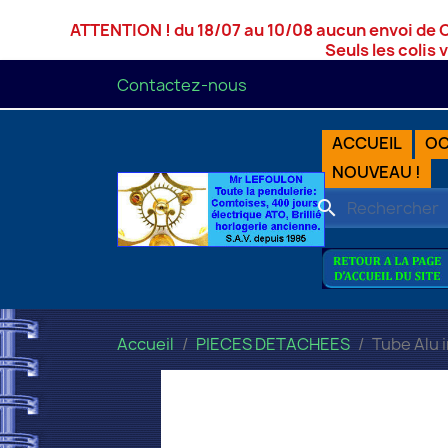
ATTENTION ! du 18/07 au 10/08 aucun envoi de 
Seuls les colis 
Contactez-nous
ACCUEIL
OC
NOUVEAU !
search
Accueil
PIECES DETACHEES
Tube Alu