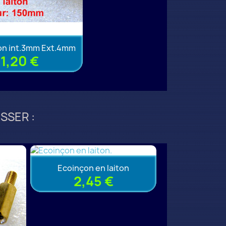
ton int.3mm Ext.4mm
1,20 €
SSER :
Ecoinçon en laiton
2,45 €