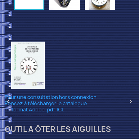
Pour une consultation hors connexion


Pensez à télécharger le catalogue
au format Adobe .pdf
ICI.
-------------------------------------------
OUTIL A ÔTER LES AIGUILLES