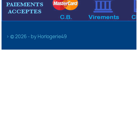
> © 2026 - by Horlogerie49