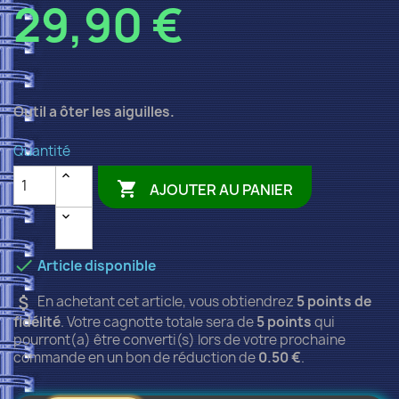
29,90 €
Outil a ôter les aiguilles.
Quantité

AJOUTER AU PANIER

Article disponible
attach_money
En achetant cet article, vous obtiendrez
5
points de
fidélité
. Votre cagnotte totale sera de
5
points
qui
pourront(a) être converti(s) lors de votre prochaine
commande en un bon de réduction de
0.50 €
.