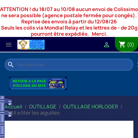
ATTENTION ! du 18/07 au 10/08 aucun envoi de Colissimo
ne sera possible (agence postale fermée pour congés).
Reprise des envois à partir du 12/08/26
Seuls les colis via Mondial Relay et les lettres de - de 20g
pourront être expédiés. Merci.
shopping_cart


(0)
search
c
Accueil
OUTILLAGE
OUTILLAGE HORLOGER
Outil a ôter les aiguilles