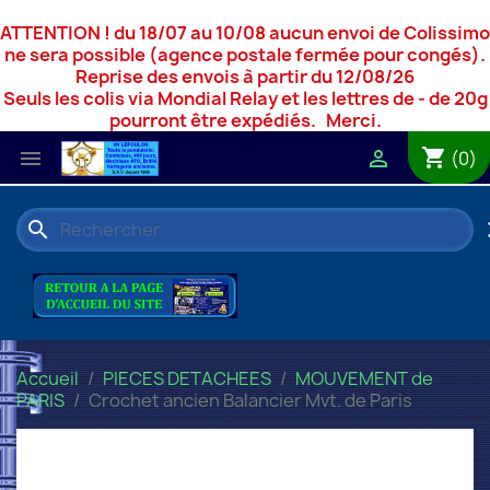
ATTENTION ! du 18/07 au 10/08 aucun envoi de Colissimo
ne sera possible (agence postale fermée pour congés).
Reprise des envois à partir du 12/08/26
Seuls les colis via Mondial Relay et les lettres de - de 20g
pourront être expédiés. Merci.
shopping_cart


(0)
search
c
Accueil
PIECES DETACHEES
MOUVEMENT de
PARIS
Crochet ancien Balancier Mvt. de Paris