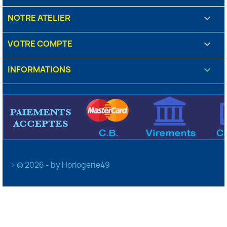
NOTRE ATELIER

VOTRE COMPTE

INFORMATIONS
keyboard_arrow_down
> © 2026 - by Horlogerie49