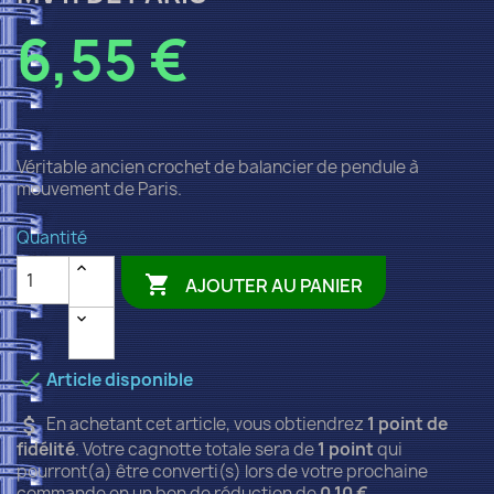
6,55 €
Véritable ancien crochet de balancier de pendule à
mouvement de Paris.
Quantité

AJOUTER AU PANIER

Article disponible
attach_money
En achetant cet article, vous obtiendrez
1
point de
fidélité
. Votre cagnotte totale sera de
1
point
qui
pourront(a) être converti(s) lors de votre prochaine
commande en un bon de réduction de
0.10 €
.