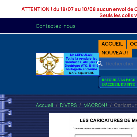
ATTENTION ! du 18/07 au 10/08 aucun envoi de 
Seuls les colis 
Contactez-nous
ACCUEIL
OC
NOUVEAU !
search
Accueil
DIVERS
MACRON !
Caricatu