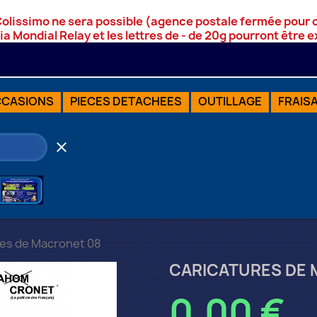
Colissimo ne sera possible (agence postale fermée pour
via Mondial Relay et les lettres de - de 20g pourront être
CASIONS
PIECES DETACHEES
OUTILLAGE
FRAIS
clear
res de Macronet 08
CARICATURES DE 
0,00 €