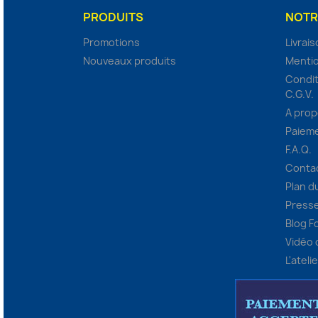
PRODUITS
NOTR
Promotions
Livrai
Nouveaux produits
Mentio
Condit
C.G.V.
A pro
Paieme
F.A.Q.
Conta
Plan d
Presse
Blog F
Vidéo
L'ateli