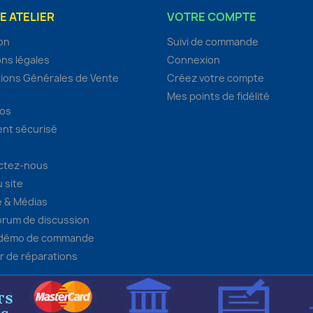
E ATELIER
VOTRE COMPTE
son
Suivi de commande
ns légales
Connexion
ions Générales de Vente
Créez votre compte
Mes points de fidélité
pos
nt sécurisé
ctez-nous
u site
 & Médias
orum de discussion
 démo de commande
er de réparations