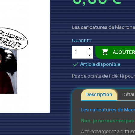
Les caricatures de Macrone
Quantité

AJOUTER

Article disponible
Pas de points de fidélité pour
Description
Détai
Les caricatures de Mac
Non, je ne rouvrirai pas
A télécharger et a diffuse