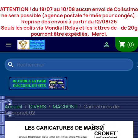
ATTENTION ! du 18/07 au 10/08 aucun envoi de Colissimo
ne sera possible (agence postale fermée pour congés).
Reprise des envois à partir du 12/08/26
Seuls les colis via Mondial Relay et les lettres de - de 20g
pourront être expédiés. Merci.
shopping_cart


(0)
search
c
Accueil
DIVERS
MACRON !
Caricatures de
Macronet 02