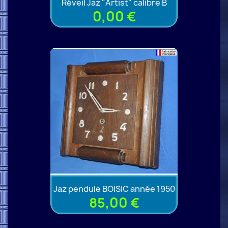
Réveil Jaz "Artist" calibre B
0,00 €
Jaz pendule BOISIC année 1950
85,00 €