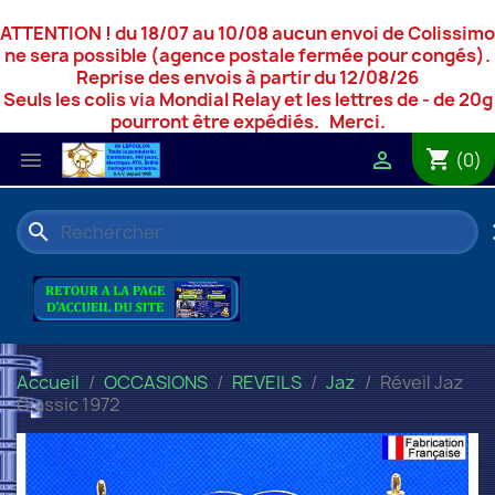
ATTENTION ! du 18/07 au 10/08 aucun envoi de Colissimo
ne sera possible (agence postale fermée pour congés).
Reprise des envois à partir du 12/08/26
Seuls les colis via Mondial Relay et les lettres de - de 20g
pourront être expédiés. Merci.
shopping_cart


(0)
search
c
Accueil
OCCASIONS
REVEILS
Jaz
Réveil Jaz
Glassic 1972