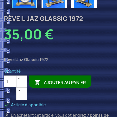
RÉVEIL JAZ GLASSIC 1972
35,00 €
Réveil Jaz Glassic 1972
Quantité

AJOUTER AU PANIER

Article disponible
attach_money
En achetant cet article, vous obtiendrez
7
points de