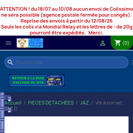
ATTENTION ! du 18/07 au 10/08 aucun envoi de Colissimo
ne sera possible (agence postale fermée pour congés).
Reprise des envois à partir du 12/08/26
Seuls les colis via Mondial Relay et les lettres de - de 20g
pourront être expédiés. Merci.
shopping_cart


(0)
search
c
Accueil
PIECES DETACHEES
JAZ
Vis à cornet
JAZ D