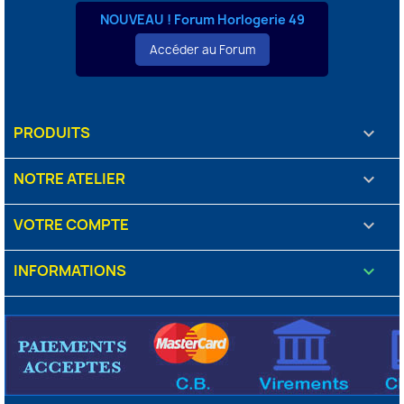
NOUVEAU ! Forum Horlogerie 49
Accéder au Forum
PRODUITS

NOTRE ATELIER

VOTRE COMPTE

INFORMATIONS
keyboard_arrow_down