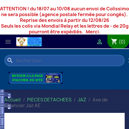
ATTENTION ! du 18/07 au 10/08 aucun envoi de Colissimo
ne sera possible (agence postale fermée pour congés).
Reprise des envois à partir du 12/08/26
Seuls les colis via Mondial Relay et les lettres de - de 20g
pourront être expédiés. Merci.
shopping_cart


(0)
search
c
Accueil
PIECES DETACHEES
JAZ
Axe de
balancier Jaz AE