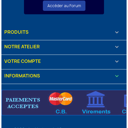
Accéder au Forum
PRODUITS

NOTRE ATELIER

VOTRE COMPTE

INFORMATIONS
keyboard_arrow_down