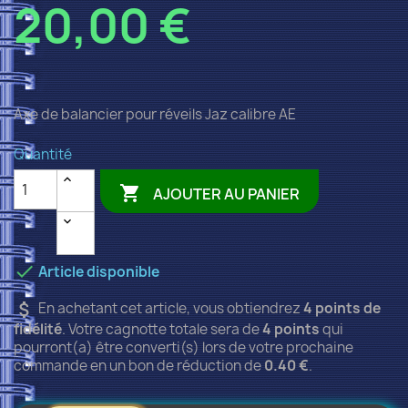
20,00 €
Axe de balancier pour réveils Jaz calibre AE
Quantité

AJOUTER AU PANIER

Article disponible
attach_money
En achetant cet article, vous obtiendrez
4
points de
fidélité
. Votre cagnotte totale sera de
4
points
qui
pourront(a) être converti(s) lors de votre prochaine
commande en un bon de réduction de
0.40 €
.