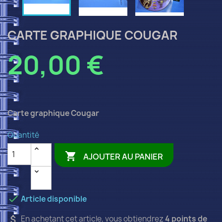
CARTE GRAPHIQUE COUGAR
20,00 €
Carte graphique Cougar
Quantité

AJOUTER AU PANIER

Article disponible
attach_money
En achetant cet article, vous obtiendrez
4
points de