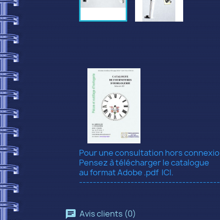
Pour une consultation hors connexi
Pensez à télécharger le catalogue
au format Adobe .pdf
ICI.
-----------------------------------------
Avis clients (0)