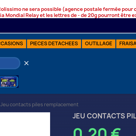
Colissimo ne sera possible (agence postale fermée pour
via Mondial Relay et les lettres de - de 20g pourront être
CASIONS
PIECES DETACHEES
OUTILLAGE
FRAIS
clear
Jeu contacts piles remplacement
JEU CONTACTS PI
0,20 €