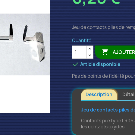
Jeu de contacts piles de re
Quantité

AJOUTER

Article disponible
Pas de points de fidélité pour
Description
Détai
Jeu de contacts piles 
Contacts pile type LR06 
les contacts oxydés.