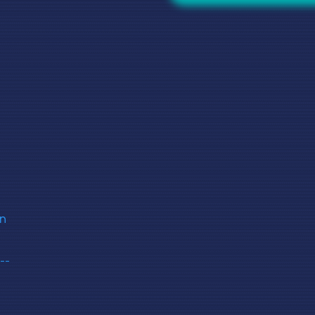
on
--