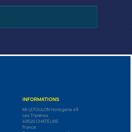
INFORMATIONS
Mr LEFOULON Horlogerie 49
Les Tripières
49520 CHATELAIS
France