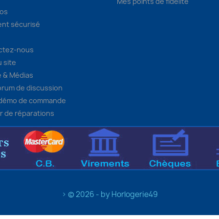
Mes points de fidélité
pos
nt sécurisé
ctez-nous
u site
 & Médias
orum de discussion
 démo de commande
er de réparations
> © 2026 - by Horlogerie49