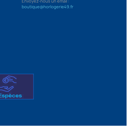
Envoyez-nous un email :
boutique@horlogerie49.fr