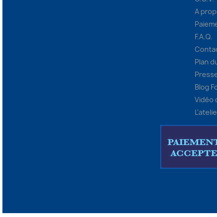
A pro
Paieme
F.A.Q.
Conta
Plan d
Presse
Blog F
Vidéo
L'ateli