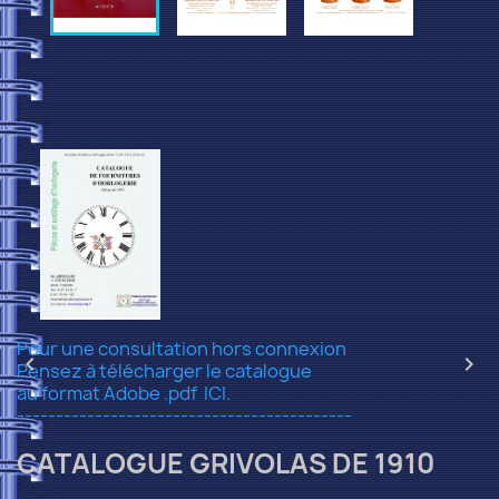
Pour une consultation hors connexion


Pensez à télécharger le catalogue
au format Adobe .pdf
ICI.
-------------------------------------------
CATALOGUE GRIVOLAS DE 1910