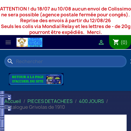
ATTENTION ! du 18/07 au 10/08 aucun envoi de Colissimo
ne sera possible (agence postale fermée pour congés).
Reprise des envois à partir du 12/08/26
Seuls les colis via Mondial Relay et les lettres de - de 20g
pourront être expédiés. Merci.
shopping_cart


(0)
search
c
Accueil
PIECES DETACHEES
400 JOURS
Catalogue Grivolas de 1910