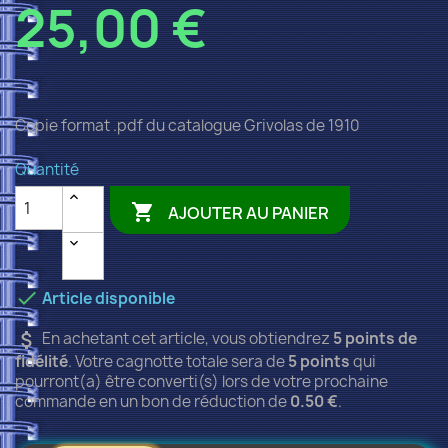
25,00 €
Copie format .pdf du catalogue Grivolas de 1910
Quantité

AJOUTER AU PANIER

Article disponible
attach_money
En achetant cet article, vous obtiendrez
5
points de
fidélité
. Votre cagnotte totale sera de
5
points
qui
pourront(a) être converti(s) lors de votre prochaine
commande en un bon de réduction de
0.50 €
.